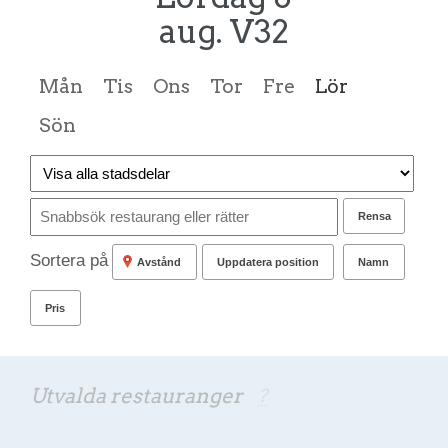
aug. V32
Mån
Tis
Ons
Tor
Fre
Lör
Sön
Rensa
Sortera på
Avstånd
Uppdatera position
Namn
Pris
Utvalda restauranger
?